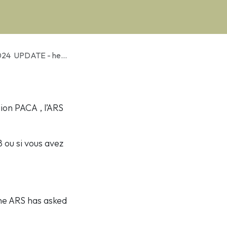
- health monitoring
gion PACA , l’ARS
 ou si vous avez
the ARS has asked