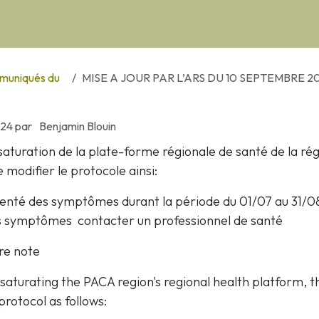
uniqués du
MISE A JOUR PAR L’ARS DU 10 SEPTEMBRE 2024 UPDATE 
024
par
Benjamin Blouin
 saturation de la plate-forme régionale de santé de la ré
modifier le protocole ainsi:
senté des symptômes durant la période du 01/07 au 31/08
s symptômes contacter un professionnel de santé
dre note
 saturating the PACA region's regional health platform, 
protocol as follows: