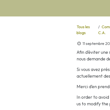
Tous les
Comm
blogs
C.A.
11 septembre 2
Afin d’éviter une
nous demande de 
Si vous avez pré
actuellement de
Merci d’en pren
In order to avoid
us to modify the 