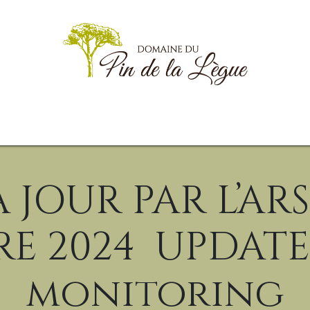
g
Informations Pratiques
Documents
Animations
Goodies
A JOUR PAR L’ARS
E 2024 UPDATE
monitoring