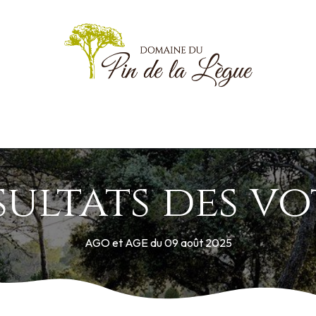
Blog
Practical Information
Documents
Animations
Goodie
sultats des vo
AGO et AGE du 09 août 2025