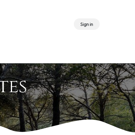
Sign in
s
Events
tes