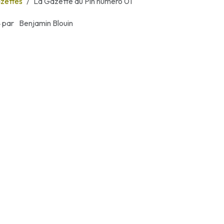
zettes
La Gazette du Pin numéro 01
4
par
Benjamin Blouin