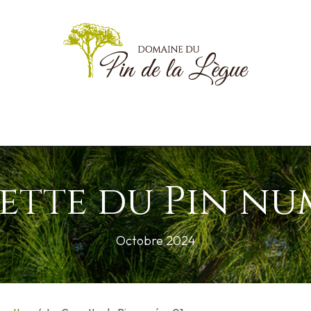
g
Informations Pratiques
Documents
Animations
Goodies
ette du Pin nu
Octobre 2024