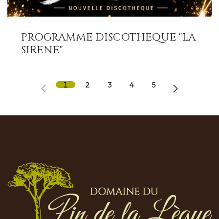
PROGRAMME DISCOTHEQUE "LA
SIRENE"
1
2
3
4
5